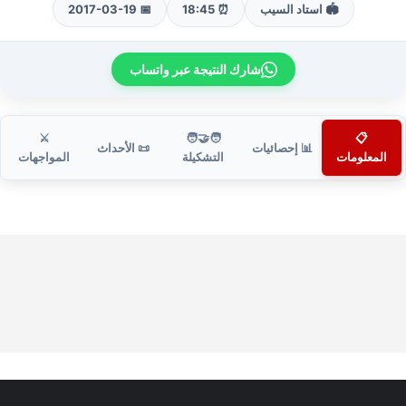
🏟️ استاد السيب
⏰ 18:45
📅 2017-03-19
شارك النتيجة عبر واتساب
⚔️
🧑‍🤝‍🧑
📋
📊 إحصائيات
📜 الأحداث
المعلومات
التشكيلة
المواجهات