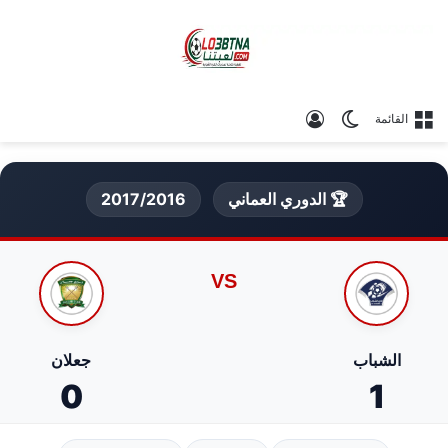
الوضع المظلم
تسجيل الدخول
القائمة
🏆 الدوري العماني
2017/2016
VS
الشباب
جعلان
0
1