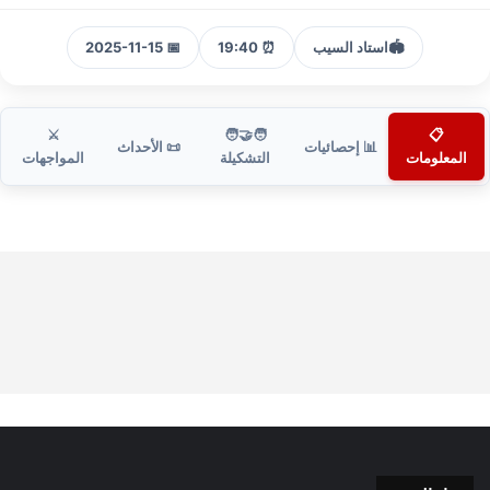
🏟️
استاد السيب
⏰ 19:40
📅 2025-11-15
⚔️
🧑‍🤝‍🧑
📋
📊 إحصائيات
📜 الأحداث
المعلومات
التشكيلة
المواجهات