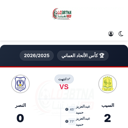
الوضع المظلم
تسجيل الدخول
🏆 كأس الأتحاد العماني
2026/2025
✅ انتهت
VS
السيب
النصر
عبدالعزيز
⚽
'45
حميد
0
2
عبدالعزيز
⚽
'77
حميد