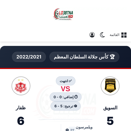
الوضع المظلم
تسجيل الدخول
القائمة
🏆 كأس جلالة السلطان المعظم
2022/2021
✅ انتهت
VS
⏱ إضافي: 0 - 0
⚽ ترجيح: 5 - 6
السويق
ظفار
6
5
ويلمرسون
⚽
'21