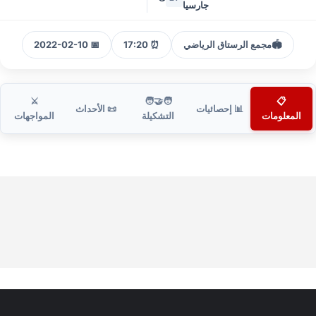
جارسيا
🏟️
مجمع الرستاق الرياضي
⏰ 17:20
📅 2022-02-10
⚔️
🧑‍🤝‍🧑
📋
📊 إحصائيات
📜 الأحداث
المعلومات
التشكيلة
المواجهات