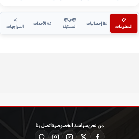
⚔️
🧑‍🤝‍🧑
📋
📊 إحصائيات
📜 الأحداث
المعلومات
التشكيلة
المواجهات
من نحن
سياسة الخصوصية
اتصل بنا