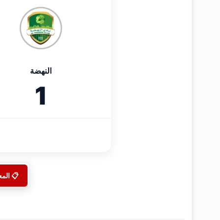
النهضة
1
📋 الم