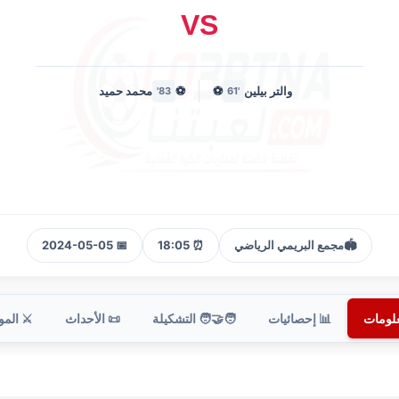
VS
والتر بيلين
⚽
⚽
محمد حميد
83'
'61
🏟️
مجمع البريمي الرياضي
⏰ 18:05
📅 2024-05-05
علومات
📊 إحصائيات
🧑‍🤝‍🧑 التشكيلة
📜 الأحداث
⚔️ الم