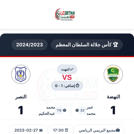
🏆 كأس جلالة السلطان المعظم
2024/2023
✅ انتهت
VS
⏱ إضافي: 1 - 0
النهضة
النصر
1
1
عمر
محمد
⚽
⚽
78'
'32
محمد
عبدالحكيم
🏟️
مجمع البريمي الرياضي
⏰ 17:30
📅 2023-02-27