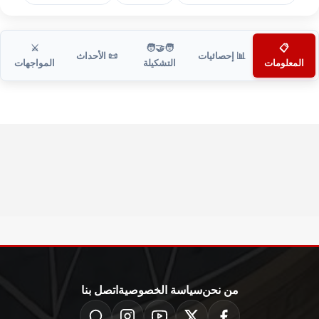
⚔️
🧑‍🤝‍🧑
📋
📊 إحصائيات
📜 الأحداث
المعلومات
التشكيلة
المواجهات
من نحن
سياسة الخصوصية
اتصل بنا