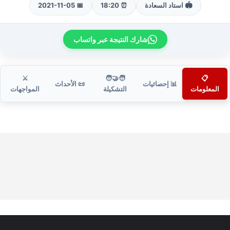
🏟️ استاد السعادة
⏰ 18:20
📅 2021-11-05
شارك النتيجة عبر واتساب
⚔️
🧑‍🤝‍🧑
📋
📊 إحصائيات
📜 الأحداث
المعلومات
التشكيلة
المواجهات