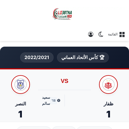
الوضع المظلم
تسجيل الدخول
القائمة
🏆 كأس الأتحاد العماني
2022/2021
VS
سعيد
⚽
18'
ظفار
النصر
سالم
1
1