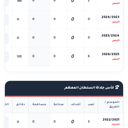
0
0
0
2
180'
الك
النصر
📊
2024/2023
0
0
0
0
0'
الك
النصر
📊
2025/2024
0
0
0
0
0'
الك
النصر
📊
2026/2025
0
0
0
6
515'
الك
النصر
🏆 كأس جلالة السلطان المعظم
الموسم /
لعب
أهداف
صناعة
مساهمة
دقائق
التفا
الفريق
📊
2022/2021
0
0
0
3
0'
الك
الاتحاد