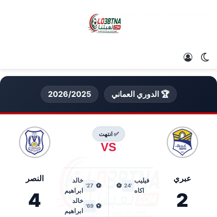
الوضع المظلم
تسجيل الدخول
🏆 الدوري العماني
2026/2025
✅ انتهت
VS
عبري
النصر
فيليب
خالد
⚽
⚽
27'
'24
اكاه
ابراهيم
4
2
خالد
⚽
69'
ابراهيم