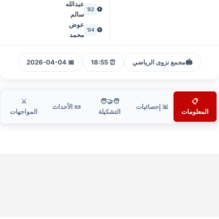
عبدالله
⚽
82'
سالم
عوض
⚽
94'
محمد
🏟️
مجمع نزوى الرياضي
⏰ 18:55
📅 2026-04-04
⚔️
🧑‍🤝‍🧑
📋
📊 إحصائيات
📜 الأحداث
المعلومات
التشكيلة
المواجهات