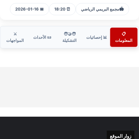
🏟️
مجمع البريمي الرياضي
⏰ 18:20
📅 2026-01-16
⚔️
🧑‍🤝‍🧑
📋
📊 إحصائيات
📜 الأحداث
المعلومات
التشكيلة
المواجهات
زوار الموقع