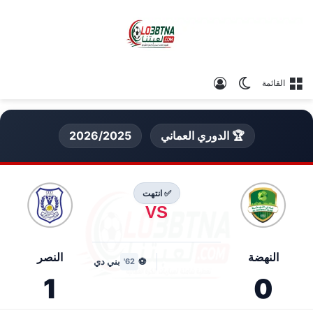
الوضع المظلم
تسجيل الدخول
القائمة
🏆 الدوري العماني
2026/2025
✅ انتهت
VS
النهضة
النصر
⚽
بني دي
62'
1
0