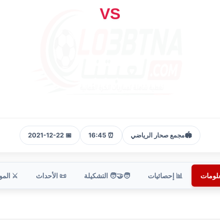
VS
🏟️
مجمع صحار الرياضي
⏰ 16:45
📅 2021-12-22
علومات
📊 إحصائيات
🧑‍🤝‍🧑 التشكيلة
📜 الأحداث
⚔️ الم