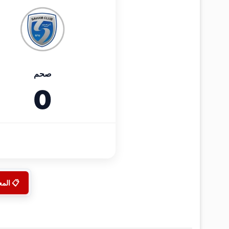
صحم
0
📋 الم