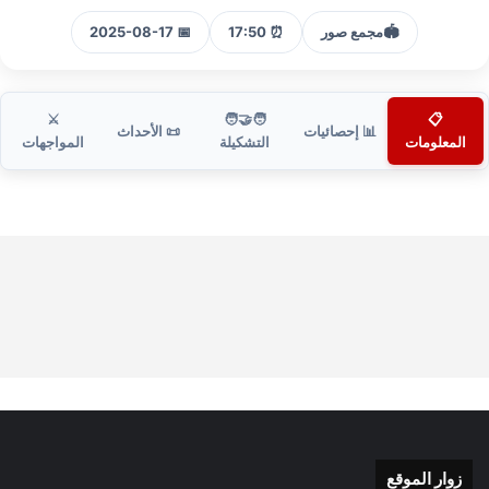
🏟️
مجمع صور
⏰ 17:50
📅 2025-08-17
⚔️
🧑‍🤝‍🧑
📋
📊 إحصائيات
📜 الأحداث
المعلومات
التشكيلة
المواجهات
زوار الموقع