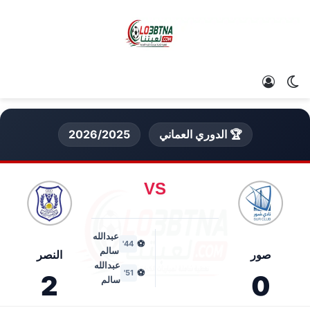
الوضع المظلم
تسجيل الدخول
🏆 الدوري العماني
2026/2025
VS
عبدالله
⚽
44'
سالم
صور
النصر
عبدالله
⚽
51'
2
0
سالم