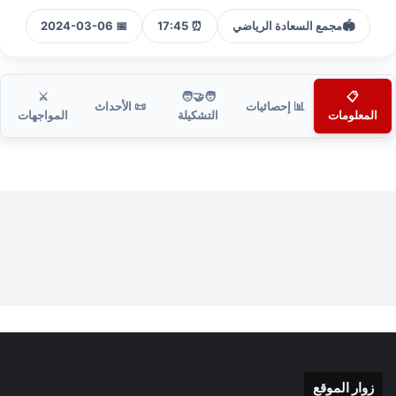
🏟️
مجمع السعادة الرياضي
⏰ 17:45
📅 2024-03-06
⚔️
🧑‍🤝‍🧑
📋
📊 إحصائيات
📜 الأحداث
المعلومات
التشكيلة
المواجهات
زوار الموقع