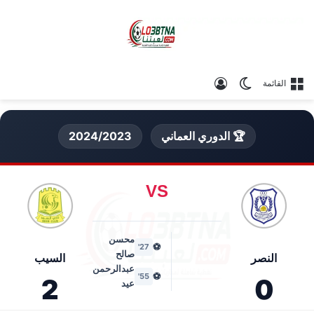
الوضع المظلم
تسجيل الدخول
القائمة
🏆 الدوري العماني
2024/2023
VS
محسن
⚽
27'
صالح
النصر
السيب
عبدالرحمن
⚽
55'
2
0
عيد