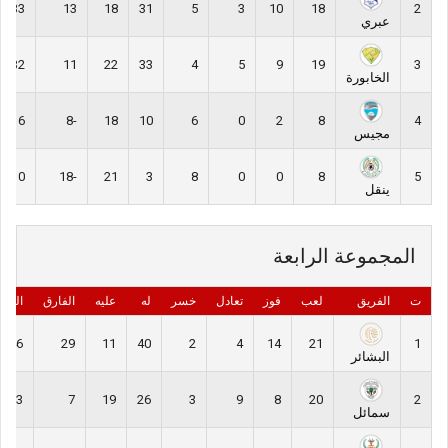
33
13
18
31
5
3
10
18
2
عبري
32
11
22
33
4
5
9
19
3
الخابورة
6
-8
18
10
6
0
2
8
4
مجيس
0
-18
21
3
8
0
0
8
5
ينقل
المجموعة الرابعة
ت
الفريق
لعب
فوز
تعادل
خسر
له
عليه
الفارق
النقا
46
29
11
40
2
4
14
21
1
البشائر
33
7
19
26
3
9
8
20
2
سمائل