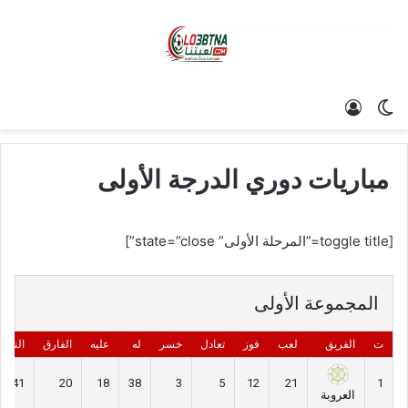
الوضع المظلم
تسجيل الدخول
مباريات دوري الدرجة الأولى
[toggle title=”المرحلة الأولى” state=”close”]
المجموعة الأولى
ت
الفريق
لعب
فوز
تعادل
خسر
له
عليه
الفارق
النقاط
41
20
18
38
3
5
12
21
1
العروبة