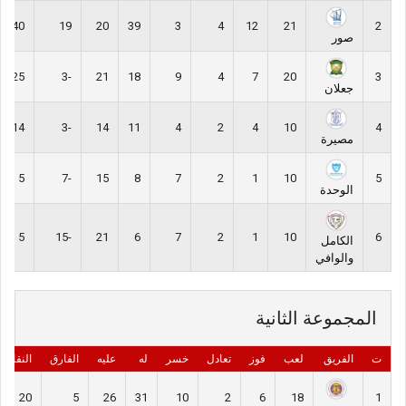
40
19
20
39
3
4
12
21
2
صور
25
-3
21
18
9
4
7
20
3
جعلان
14
-3
14
11
4
2
4
10
4
مصيرة
5
-7
15
8
7
2
1
10
5
الوحدة
5
-15
21
6
7
2
1
10
6
الكامل
والوافي
المجموعة الثانية
ت
الفريق
لعب
فوز
تعادل
خسر
له
عليه
الفارق
النقاط
20
5
26
31
10
2
6
18
1