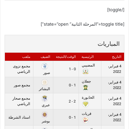
[/toggle]
[toggle title=”المرحلة الثانية” state=”open”]
المباريات
التاريخ
الرئيسية
الوقت/النتيجة
الضيف
ملعب
المضيبي
4 فبراير،
مجمع نزوى
0 - 1
2022
الرياضي
صور
جعلان
4 فبراير،
1 - 0
مجمع صور
2022
البشائر
الخابورة
4 فبراير،
مجمع صحار
2 - 2
2022
الرياضي
عبري
قريات
4 فبراير،
1 - 0
استاد الشرطة
2022
بوشر