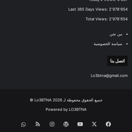
Last 365 Days Views:
2٬978٬654
Total Views:
2٬978٬654
من نحن
سياسة الخصوصية
اتصل بنا
Lo3btna@gmail.com
جميع الحقوق محفوظة لـ Lo3BTNA 2026 ©
Powered by LO3BTNA
فيسبوك
‫X
‫YouTube
‫WordPress
انستقرام
ملخص
قناة