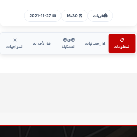
🏟️
قريات
⏰ 16:30
📅 2021-11-27
⚔️
🧑‍🤝‍🧑
📋
📊 إحصائيات
📜 الأحداث
المعلومات
التشكيلة
المواجهات