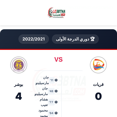
🏆 دوري الدرجة الأولى
2022/2021
VS
جان
⚽
11'
مارسيلينو
قريات
بوشر
جان
⚽
48'
4
0
مارسيلينو
هشام
⚽
77'
تعيب
محمود
⚽
84'
محمد