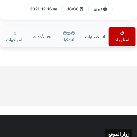
🏟️
عبري
⏰ 18:00
📅 2021-12-16
⚔️
🧑‍🤝‍🧑
📋
📊 إحصائيات
📜 الأحداث
المعلومات
التشكيلة
المواجهات
زوار الموقع