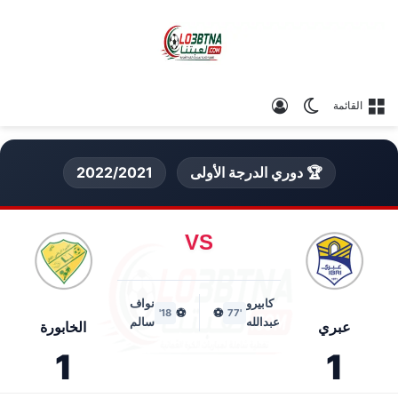
الوضع المظلم
تسجيل الدخول
القائمة
🏆 دوري الدرجة الأولى
2022/2021
VS
كابيرو
نواف
⚽
⚽
18'
'77
عبدالله
سالم
عبري
الخابورة
1
1