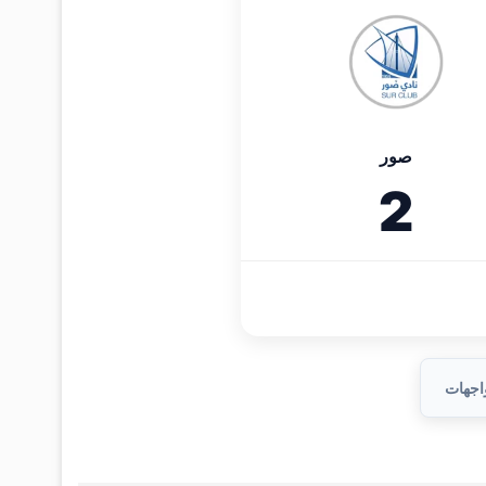
صور
2
واجهات