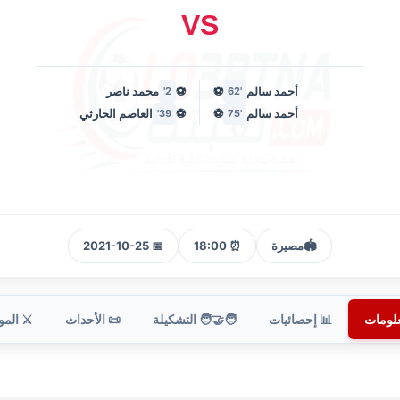
VS
أحمد سالم
⚽
⚽
محمد ناصر
2'
'62
أحمد سالم
⚽
⚽
العاصم الحارثي
39'
'75
🏟️
مصيرة
⏰ 18:00
📅 2021-10-25
علومات
📊 إحصائيات
🧑‍🤝‍🧑 التشكيلة
📜 الأحداث
⚔️ الم