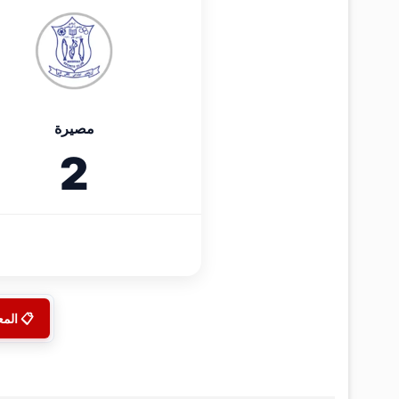
مصيرة
2
📋 الم