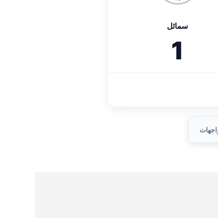
سمائل
1
واجهات