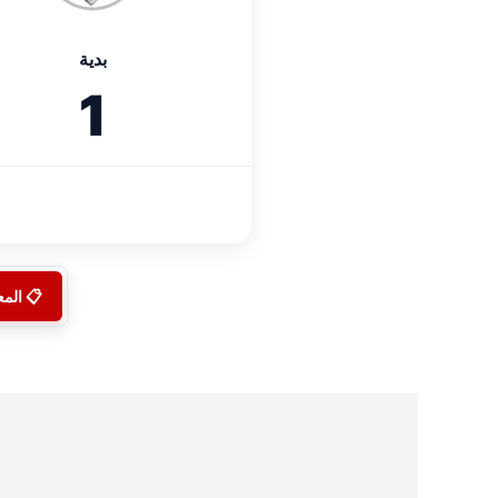
بدية
1
📋 الم