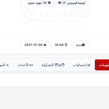
اونيما فيموس
⚽
⚽
مؤيد حمود
68'
'28
🏟️
بدية
⏰ 18:00
📅 2021-12-09
علومات
📊 إحصائيات
🧑‍🤝‍🧑 التشكيلة
📜 الأحداث
⚔️ الم