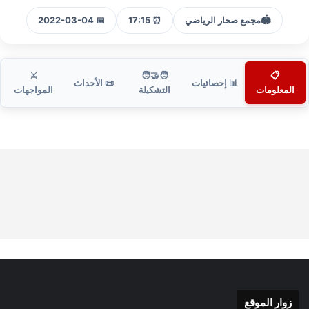
🏟️
مجمع صحار الرياضي
⏰ 17:15
📅 2022-03-04
⚔️
🧑‍🤝‍🧑
📋
📊 إحصائيات
📜 الأحداث
المعلومات
التشكيلة
المواجهات
زوار الموقع