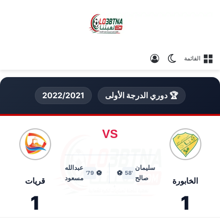
الوضع المظلم
تسجيل الدخول
القائمة
🏆 دوري الدرجة الأولى
2022/2021
VS
سليمان
عبدالله
⚽
⚽
79'
'58
صالح
مسعود
الخابورة
قريات
1
1