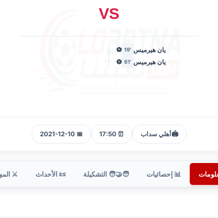
VS
يان هيرميس
⚽
'19
يان هيرميس
⚽
'61
🏟️
أهلي سداب
⏰ 17:50
📅 2021-12-10
علومات
📊 إحصائيات
🧑‍🤝‍🧑 التشكيلة
📜 الأحداث
⚔️ الم