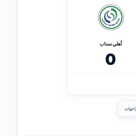
أهلي سداب
0
واجهات