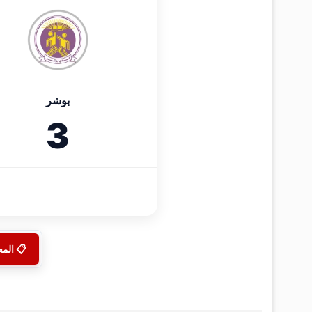
بوشر
3
📋 الم