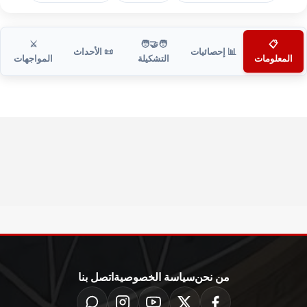
⚔️
🧑‍🤝‍🧑
📋
📊 إحصائيات
📜 الأحداث
المعلومات
التشكيلة
المواجهات
من نحن
سياسة الخصوصية
اتصل بنا