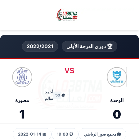
🏆 دوري الدرجة الأولى
2022/2021
VS
أحمد
⚽
53'
سالم
الوحدة
مصيرة
1
0
🏟️
مجمع صور الرياضي
⏰ 19:00
📅 2022-01-14