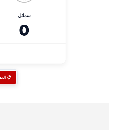
سمائل
0
📋 الم