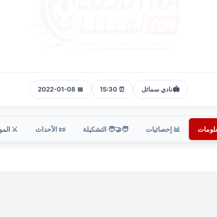
🏟️
نادي سمائل
⏰ 15:30
📅 2022-01-08
علومات
📊 إحصائيات
🧑‍🤝‍🧑 التشكيلة
📜 الأحداث
⚔️ الم