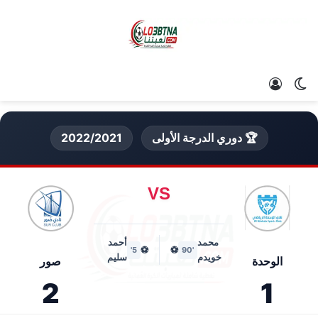
الوضع المظلم
تسجيل الدخول
🏆 دوري الدرجة الأولى
2022/2021
VS
محمد
أحمد
⚽
⚽
5'
'90
خويدم
سليم
الوحدة
صور
2
1