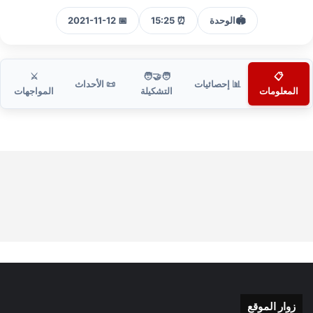
🏟️
الوحدة
⏰ 15:25
📅 2021-11-12
⚔️
🧑‍🤝‍🧑
📋
📊 إحصائيات
📜 الأحداث
المعلومات
التشكيلة
المواجهات
زوار الموقع