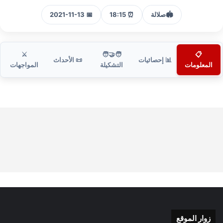
🏟️
صلالة
⏰ 18:15
📅 2021-11-13
⚔️
🧑‍🤝‍🧑
📋
📊 إحصائيات
📜 الأحداث
المعلومات
التشكيلة
المواجهات
زوار الموقع