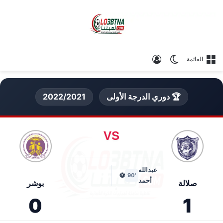
الوضع المظلم
تسجيل الدخول
القائمة
🏆 دوري الدرجة الأولى
2022/2021
VS
عبدالله
⚽
'90
أحمد
صلالة
بوشر
0
1