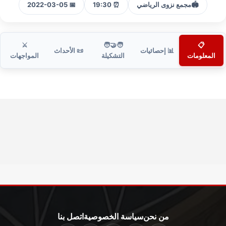
🏟️
مجمع نزوى الرياضي
⏰ 19:30
📅 2022-03-05
⚔️
🧑‍🤝‍🧑
📋
📊 إحصائيات
📜 الأحداث
المعلومات
التشكيلة
المواجهات
من نحن
سياسة الخصوصية
اتصل بنا