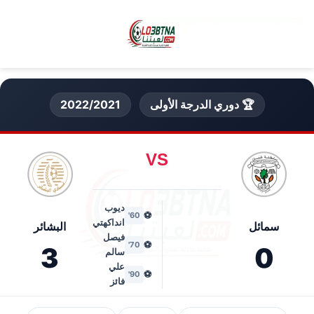
🏆 دوري الدرجة الأولى
2022/2021
VS
ديوب
⚽
60'
انداكهتي
سمائل
البشائر
فيصل
⚽
70'
3
0
سالم
علي
⚽
90'
فائز