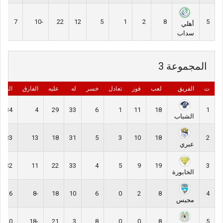
7
-10
22
12
5
1
2
8
5
أهلي
سداب
المجموعة 3
ت
الفريق
لعب
فوز
تعادل
خسر
له
عليه
الفارق
النقا
34
4
29
33
6
1
11
18
1
الشباب
33
13
18
31
5
3
10
18
2
عبري
32
11
22
33
4
5
9
19
3
الخابورة
6
-8
18
10
6
0
2
8
4
مجيس
0
-18
21
3
8
0
0
8
5