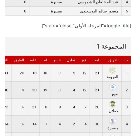
4
عبدالله خلفان الشموسي
مصيرة
0
5
منصور سالم البوسعيدي
مصيرة
0
[toggle title=”المرحلة الأولى” state=”close”]
المجموعة 1
ت
الفريق
لعب
فوز
تعادل
خسر
له
عليه
الفارق
النقاط
41
20
18
38
3
5
12
21
1
العروبة
40
19
20
39
3
4
12
21
2
صور
25
-3
21
18
9
4
7
20
3
جعلان
14
-3
14
11
4
2
4
10
4
مصيرة