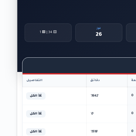
فوز
🟨 34 | 🟥 1
26
ة
دقائق
التفاصيل
0
1642'
📊 الكل
0
0'
📊 الكل
0
1518'
📊 الكل