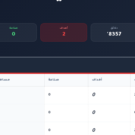
دقائق
أهداف
صناعة
0
2
8357'
أهداف
صناعة
مساهم
0
0
0
0
0
0