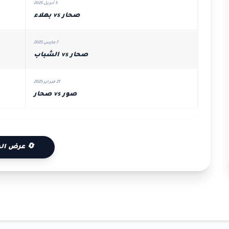
5 أبريل 2025
صحار vs بهلاء
7 مارس 2025
صحار vs الشباب
21 فبراير 2025
صور vs صحار
🔄 عرض الم