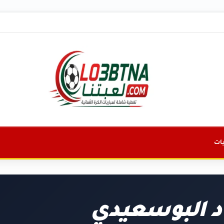
ات
د البوسعيدي