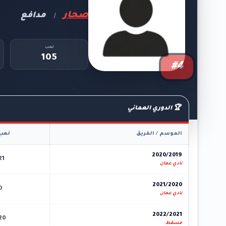
صحار
مدافع
|
لعب
105
#4
🏆 الدوري العماني
الموسم / الفريق
لعب
2020/2019
21
نادي عمان
2021/2020
0
نادي عمان
2022/2021
20
مسقط