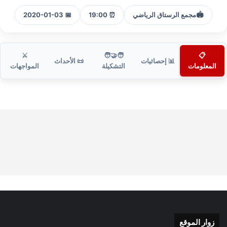
🏟️
مجمع الرستاق الرياضي
⏰ 19:00
📅 2020-01-03
⚔️
🧑‍🤝‍🧑
📋
📊 إحصائيات
📜 الأحداث
المعلومات
التشكيلة
المواجهات
زوار الموقع