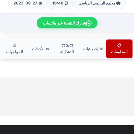
🏟️ مجمع البريمي الرياضي
⏰ 19:40
📅 2023-09-27
شارك النتيجة عبر واتساب
⚔️
🧑‍🤝‍🧑
📋
📊 إحصائيات
📜 الأحداث
المعلومات
التشكيلة
المواجهات