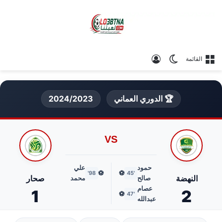
الوضع المظلم
تسجيل الدخول
القائمة
🏆 الدوري العماني
2024/2023
VS
حمود
علي
⚽
⚽
98'
'45
النهضة
صحار
صالح
محمد
عصام
1
2
⚽
'47
عبدالله