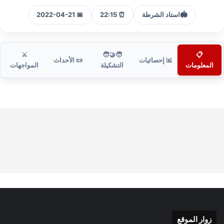
🏟️
استاد الشرطة
⏰ 22:15
📅 2022-04-21
⚔️
🧑‍🤝‍🧑
📋
📊 إحصائيات
📜 الأحداث
المعلومات
التشكيلة
المواجهات
زوار الموقع