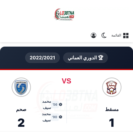
الوضع المظلم
تسجيل الدخول
القائمة
🏆 الدوري العماني
2022/2021
VS
محمد
⚽
56'
سيف
مسقط
صحم
محمد
⚽
90'
2
1
سيف