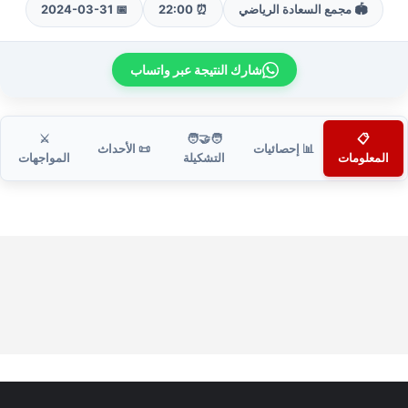
🏟️ مجمع السعادة الرياضي
⏰ 22:00
📅 2024-03-31
شارك النتيجة عبر واتساب
⚔️
🧑‍🤝‍🧑
📋
📊 إحصائيات
📜 الأحداث
المعلومات
التشكيلة
المواجهات