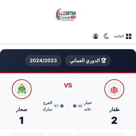
الوضع المظلم
تسجيل الدخول
القائمة
🏆 الدوري العماني
2024/2023
VS
عمار
الفرج
⚽
⚽
87'
'48
ظفار
صحار
عابد
مبارك
1
2