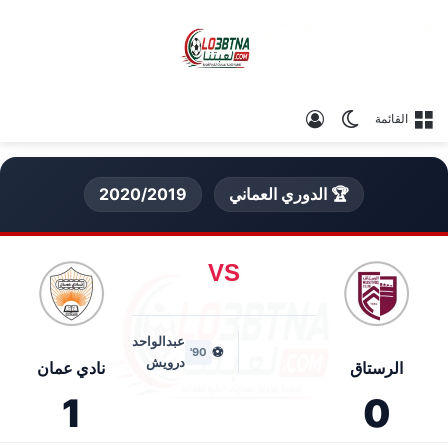
الوضع المظلم
تسجيل الدخول
القائمة
🏆 الدوري العماني
2020/2019
VS
عبدالواحد
⚽
90'
درويش
الرستاق
نادي عمان
1
0