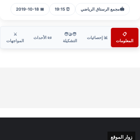
🏟️
مجمع الرستاق الرياضي
⏰ 19:15
📅 2019-10-18
⚔️
🧑‍🤝‍🧑
📋
📊 إحصائيات
📜 الأحداث
المعلومات
التشكيلة
المواجهات
زوار الموقع