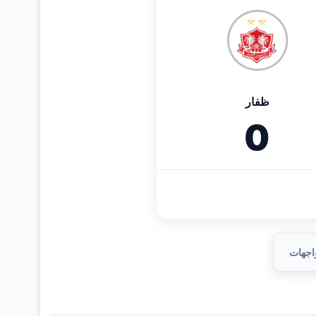
ظفار
0
واجهات