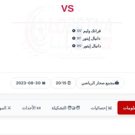
VS
فرانك وليم
⚽
'55
دانيال إيتور
⚽
'91
دانيال إيتور
⚽
'95
🏟️
مجمع صحار الرياضي
⏰ 20:15
📅 2023-08-30
علومات
📊 إحصائيات
🧑‍🤝‍🧑 التشكيلة
📜 الأحداث
⚔️ الم