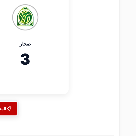
صحار
3
📋 الم