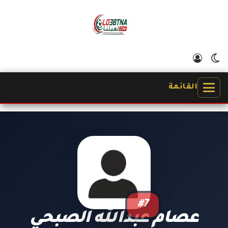
الوضع المظلم
تسجيل الدخول
القائمة
#7
عصام عبدالله الصبحي