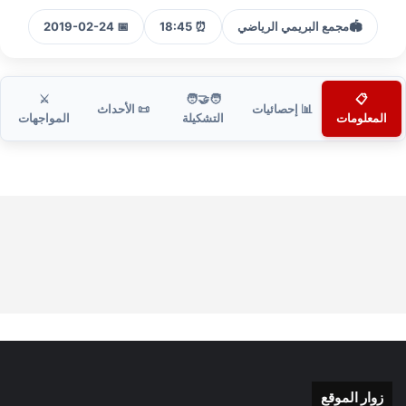
🏟️
مجمع البريمي الرياضي
⏰ 18:45
📅 2019-02-24
⚔️
🧑‍🤝‍🧑
📋
📊 إحصائيات
📜 الأحداث
المعلومات
التشكيلة
المواجهات
زوار الموقع