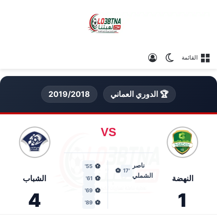
الوضع المظلم
تسجيل الدخول
القائمة
🏆 الدوري العماني
2019/2018
VS
ناصر
⚽
55'
⚽
'17
الشملي
النهضة
الشباب
⚽
61'
⚽
69'
4
1
⚽
89'