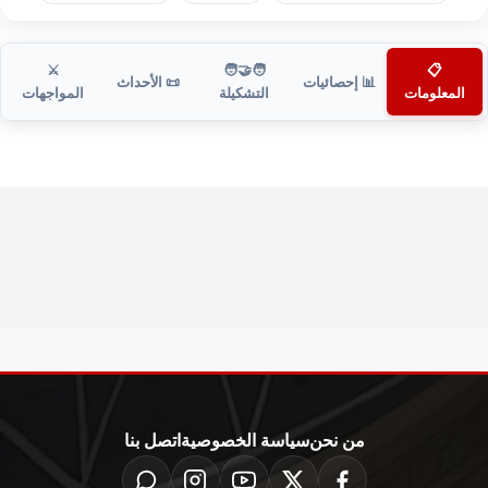
⚔️
🧑‍🤝‍🧑
📋
📊 إحصائيات
📜 الأحداث
المعلومات
التشكيلة
المواجهات
من نحن
سياسة الخصوصية
اتصل بنا