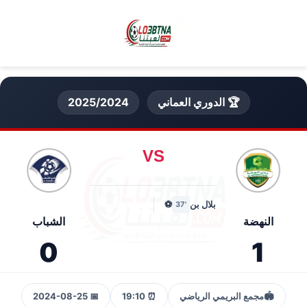
🏆 الدوري العماني
2025/2024
VS
بلال بن
⚽
'37
النهضة
الشباب
0
1
🏟️
مجمع البريمي الرياضي
⏰ 19:10
📅 2024-08-25