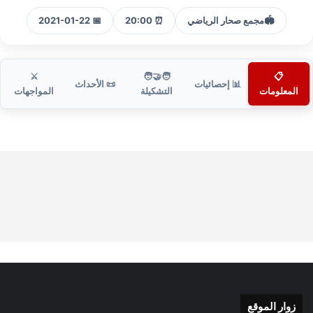
🏟️
مجمع صحار الرياضي
⏰ 20:00
📅 2021-01-22
⚔️
🧑‍🤝‍🧑
📋
📊 إحصائيات
📜 الأحداث
المعلومات
التشكيلة
المواجهات
زوار الموقع