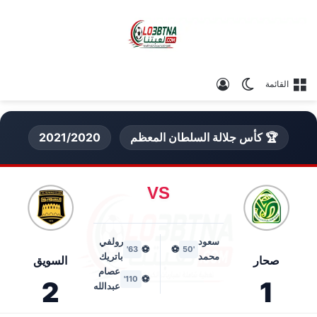
الوضع المظلم
تسجيل الدخول
القائمة
🏆 كأس جلالة السلطان المعظم
2021/2020
VS
سعود
رولفي
⚽
⚽
63'
'50
محمد
باتريك
صحار
السويق
عصام
⚽
110'
2
1
عبدالله