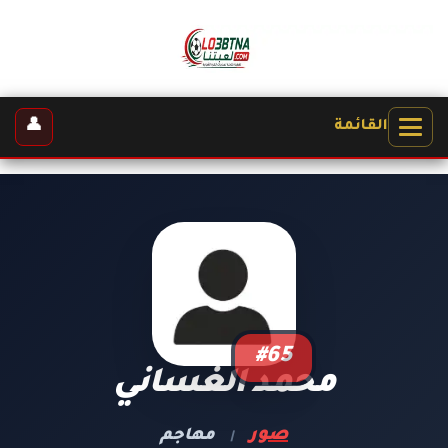
👤
القائمة
#65
محمد الغساني
صور
مهاجم
|