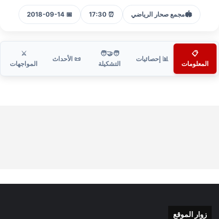
🏟️
مجمع صحار الرياضي
⏰ 17:30
📅 2018-09-14
⚔️
🧑‍🤝‍🧑
📋
📊 إحصائيات
📜 الأحداث
المعلومات
التشكيلة
المواجهات
زوار الموقع