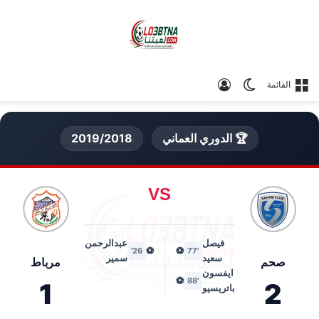
الوضع المظلم
تسجيل الدخول
القائمة
🏆 الدوري العماني
2019/2018
VS
فيصل
عبدالرحمن
⚽
⚽
26'
'77
سعيد
سمير
صحم
مرباط
ايفسون
⚽
'88
1
2
باتريسيو