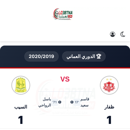
الوضع المظلم
تسجيل الدخول
🏆 الدوري العماني
2020/2019
VS
قاسم
باسل
⚽
⚽
71'
'17
سعيد
الرواحي
ظفار
السيب
1
1