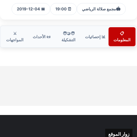
🏟️
مجمع صلالة الرياضي
⏰ 19:00
📅 2019-12-04
⚔️
🧑‍🤝‍🧑
📋
📊 إحصائيات
📜 الأحداث
المعلومات
التشكيلة
المواجهات
زوار الموقع