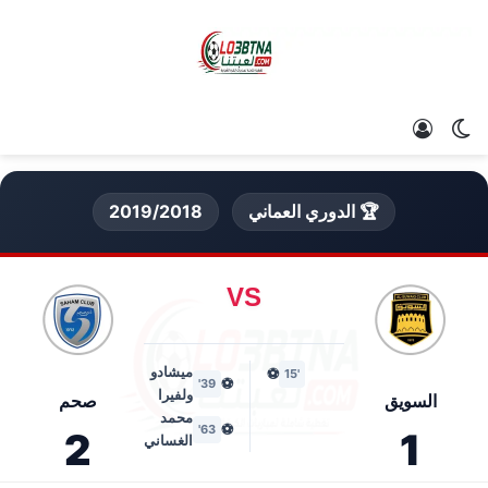
الوضع المظلم
تسجيل الدخول
🏆 الدوري العماني
2019/2018
VS
ميشادو
⚽
'15
⚽
39'
ولفيرا
السويق
صحم
محمد
⚽
63'
2
1
الغساني