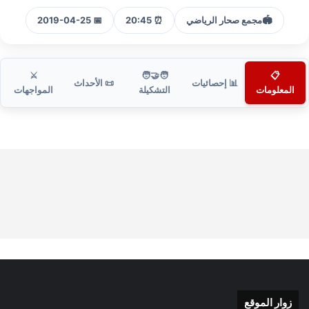
🏟️
مجمع صحار الرياضي
⏰ 20:45
📅 2019-04-25
⚔️
🧑‍🤝‍🧑
📋
📊 إحصائيات
📜 الأحداث
المعلومات
التشكيلة
المواجهات
زوار الموقع