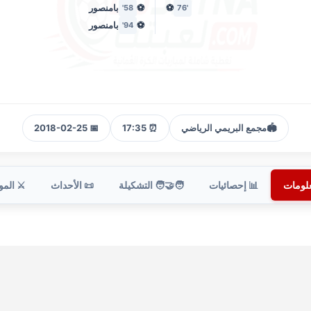
⚽
⚽
بامنصور
58'
'76
⚽
بامنصور
94'
🏟️
مجمع البريمي الرياضي
⏰ 17:35
📅 2018-02-25
علومات
📊 إحصائيات
🧑‍🤝‍🧑 التشكيلة
📜 الأحداث
⚔️ الم