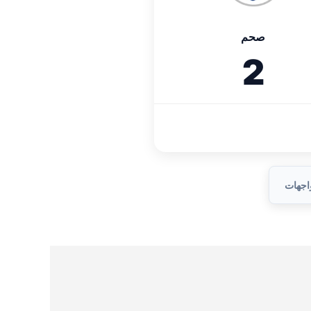
صحم
2
واجهات