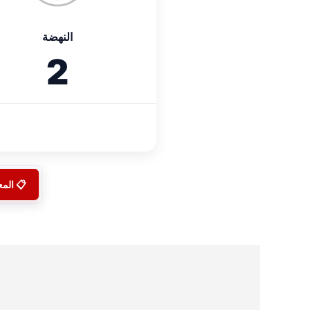
النهضة
2
📋 الم