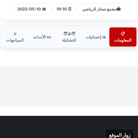
🏟️
مجمع صحار الرياضي
⏰ 19:10
📅 2022-05-10
⚔️
🧑‍🤝‍🧑
📋
📊 إحصائيات
📜 الأحداث
المعلومات
التشكيلة
المواجهات
زوار الموقع