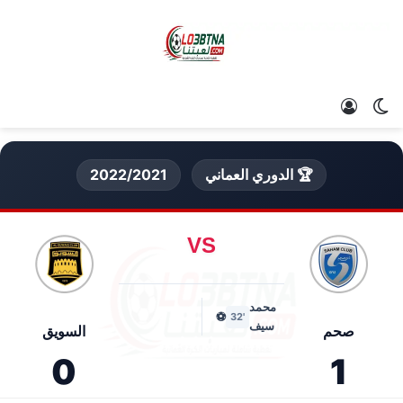
الوضع المظلم
تسجيل الدخول
🏆 الدوري العماني
2022/2021
VS
محمد
⚽
'32
سيف
صحم
السويق
0
1