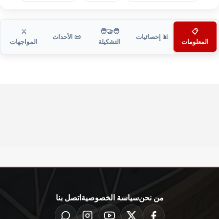
⚔️
🧑‍🤝‍🧑
📋
📊 إحصائيات
📜 الأحداث
المعلومات
التشكيلة
المواجهات
من نحن
سياسة الخصوصية
اتصل بنا