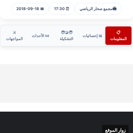
🏟️
مجمع صحار الرياضي
⏰ 17:30
📅 2018-09-18
⚔️
🧑‍🤝‍🧑
📋
📊 إحصائيات
📜 الأحداث
المعلومات
التشكيلة
المواجهات
زوار الموقع