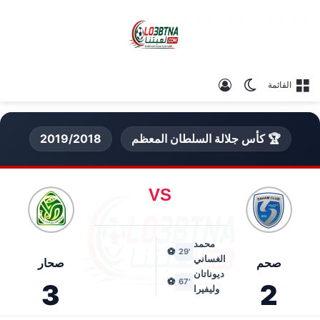
الوضع المظلم
تسجيل الدخول
القائمة
🏆 كأس جلالة السلطان المعظم
2019/2018
VS
محمد
⚽
'29
الغساني
صحم
صحار
ديوناتان
⚽
'67
3
2
وليفيرا