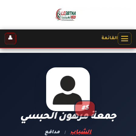
👤
القائمة
#5
جمعة مرهون الحبسي
الشباب
مدافع
|