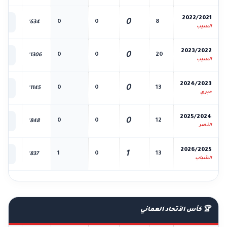
📊
2022/2021
0
0
0
8
634'
الك
السيب
📊
2023/2022
0
0
0
20
1306'
الك
السيب
📊
2024/2023
0
0
0
13
1145'
الك
عبري
📊
2025/2024
0
0
0
12
848'
الك
النصر
📊
2026/2025
1
1
0
13
837'
الك
الشباب
🏆 كأس الأتحاد العماني