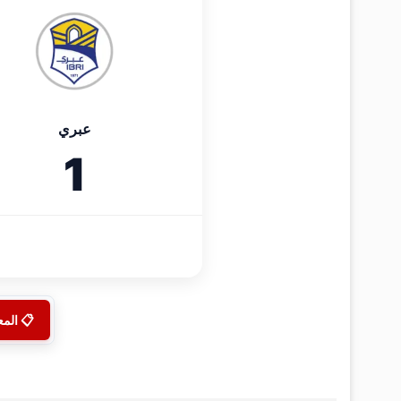
عبري
1
📋 الم