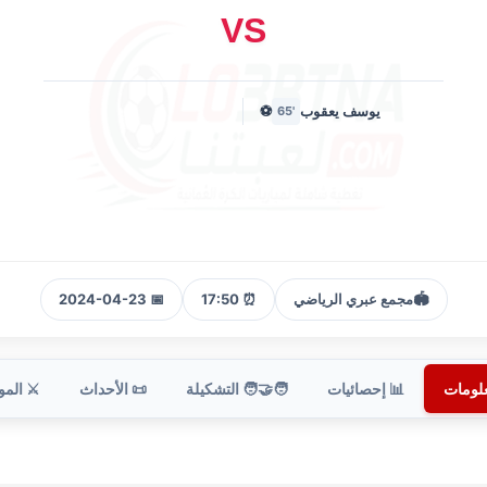
VS
يوسف يعقوب
⚽
'65
🏟️
مجمع عبري الرياضي
⏰ 17:50
📅 2024-04-23
علومات
📊 إحصائيات
🧑‍🤝‍🧑 التشكيلة
📜 الأحداث
⚔️ الم