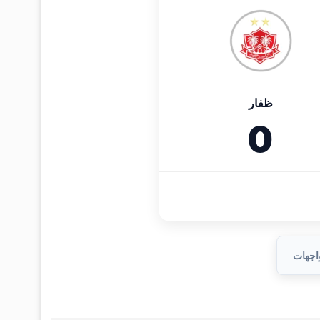
ظفار
0
واجهات