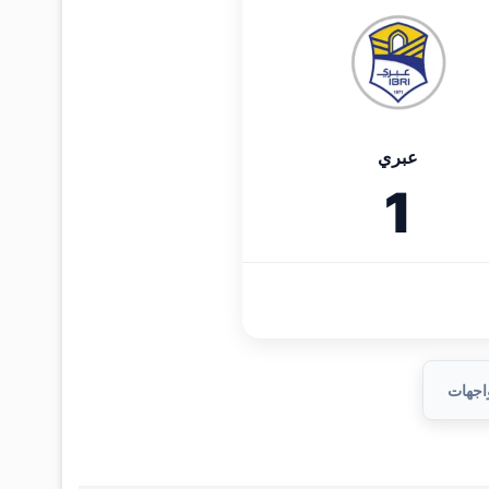
عبري
1
واجهات