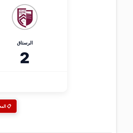
الرستاق
2
📋 الم