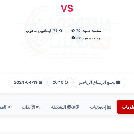
VS
محمد حميد
⚽
⚽
ايمانويل ماهوب
73'
'70
محمد حميد
⚽
'82
🏟️
مجمع الرستاق الرياضي
⏰ 20:10
📅 2024-04-18
علومات
📊 إحصائيات
🧑‍🤝‍🧑 التشكيلة
📜 الأحداث
⚔️ الم