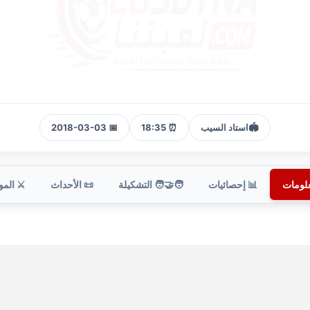
🏟️
استاد السيب
⏰ 18:35
📅 2018-03-03
علومات
📊 إحصائيات
🧑‍🤝‍🧑 التشكيلة
📜 الأحداث
⚔️ الم