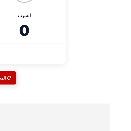
السيب
0
📋 الم