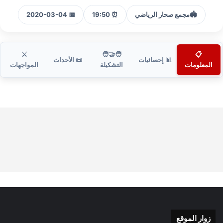
🏟️
مجمع صحار الرياضي
⏰ 19:50
📅 2020-03-04
⚔️
🧑‍🤝‍🧑
📋
📊 إحصائيات
📜 الأحداث
المعلومات
التشكيلة
المواجهات
زوار الموقع