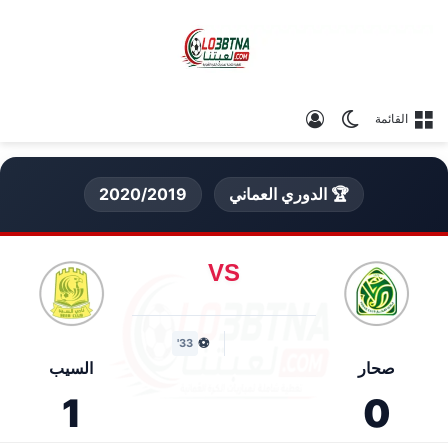
الوضع المظلم
تسجيل الدخول
القائمة
🏆 الدوري العماني
2020/2019
VS
⚽
33'
صحار
السيب
1
0